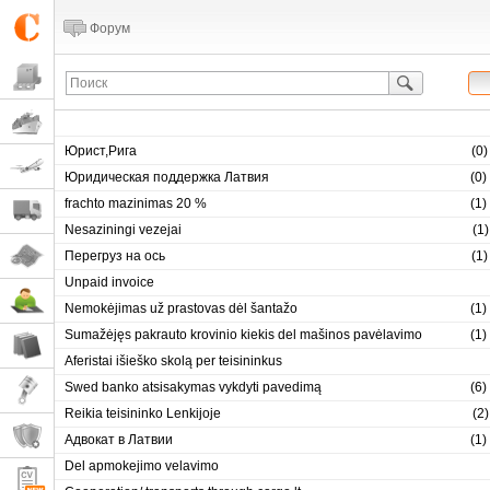
Форум
Юрист,Рига
(
0
)
Юридическая поддержка Латвия
(
0
)
frachto mazinimas 20 %
(
1
)
Nesaziningi vezejai
(
1
)
Перегруз на ось
(
1
)
Unpaid invoice
Nemokėjimas už prastovas dėl šantažo
(
1
)
Sumažėjęs pakrauto krovinio kiekis del mašinos pavėlavimo
(
1
)
Aferistai išieško skolą per teisininkus
Swed banko atsisakymas vykdyti pavedimą
(
6
)
Reikia teisininko Lenkijoje
(
2
)
Адвокат в Латвии
(
1
)
Del apmokejimo velavimo