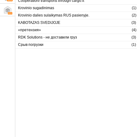
Cooperation/ transports through cargo.lt
Krovinio sugadinimas
(
1
)
Krovinio dalies sulaikymas RUS pasienyje.
(
2
)
KABOTAZAS SVEDIJOJE
(
3
)
«претензия»
(
4
)
RDK Solutions - не доставили груз
(
3
)
Срыв погрузки
(
1
)